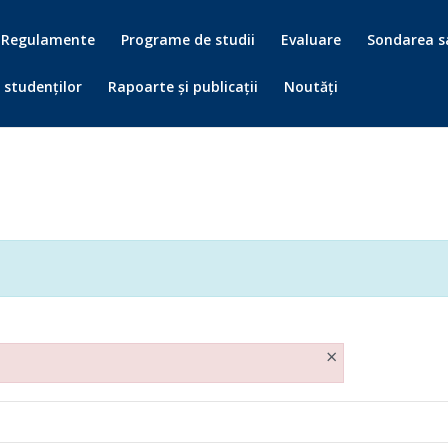
Regulamente
Programe de studii
Evaluare
Sondarea sa
 studenților
Rapoarte și publicații
Noutăți
×