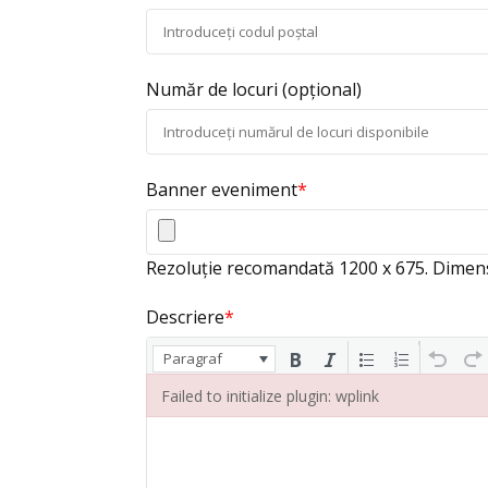
Număr de locuri
(opțional)
Banner eveniment
*
Rezoluție recomandată 1200 x 675. Dimens
Descriere
*
Paragraf
Failed to initialize plugin: wplink
Failed to initialize plugin: wplink