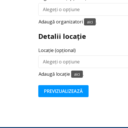
Adaugă organizatori
.
aici
Detalii locație
Locație
(opțional)
Adaugă locație
.
aici