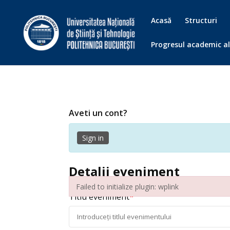
Acasă
Structuri
Progresul academic al
Aveti un cont?
Sign in
Detalii eveniment
Failed to initialize plugin: wplink
Titlu eveniment
*
Failed to initialize plugin: wplink