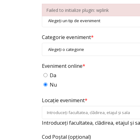
Tip eveniment
*
Failed to initialize plugin: wplink
Failed to initialize plugin: wplink
Categorie eveniment
*
Eveniment online
*
Da
Nu
Locație eveniment
*
Introduceți facultatea, clădirea, etajul și s
Cod Poștal
(opțional)