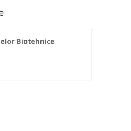
e
melor Biotehnice