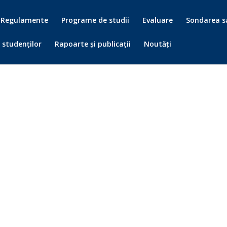
Regulamente
Programe de studii
Evaluare
Sondarea sa
 studenților
Rapoarte și publicații
Noutăți