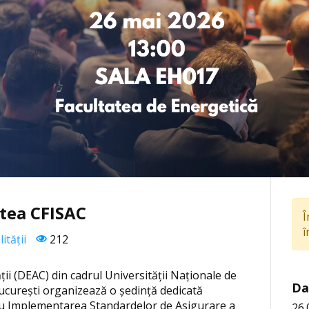
atea CFISAC
Î
î
ității
212
ții (DEAC) din cadrul Universității Naționale de
Da
curești organizează o ședință dedicată
ntru Implementarea Standardelor de Asigurare a
26.