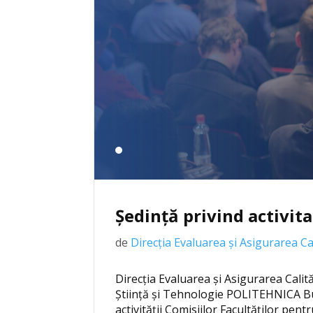
Ședință privind activit
de
Direcția Evaluarea și Asigurarea Cal
Direcția Evaluarea și Asigurarea Calită
Știință și Tehnologie POLITEHNICA Bu
activității Comisiilor Facultăților pe